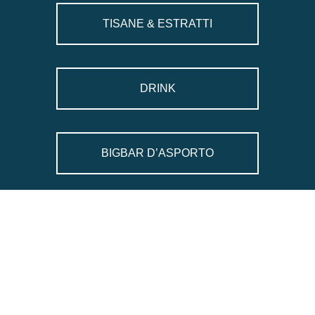
TISANE & ESTRATTI
DRINK
BIGBAR D’ASPORTO
© Big Bar 2026 · P.IVA 02496930989 ·
Tel. 0364 433672